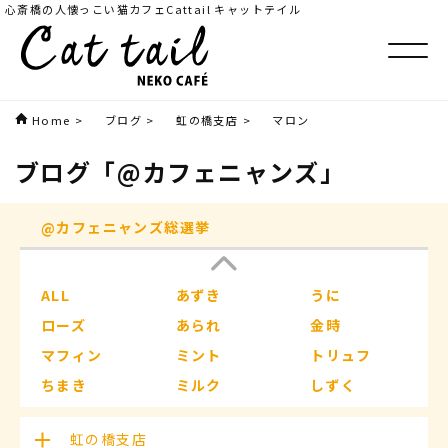
心斎橋の人懐っこい猫カフェCattail キャットテイル
Home
>
ブログ
>
虹の橋支店
>
マロン
ブログ
「@カフェニャンズ」
@カフェニャンズ総選挙
ALL
あずき
うに
ローズ
あられ
金時
マフィン
ミント
トリュフ
ちまき
ミルク
しずく
もなか
つくし
ラムネ
虹の橋支店
コロン
ボンボン
ざらめ