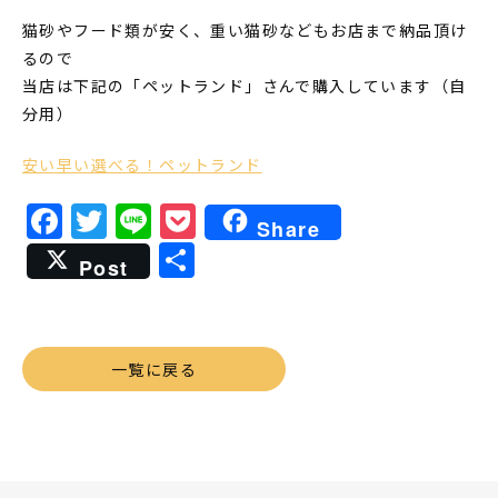
猫砂やフード類が安く、重い猫砂などもお店まで納品頂け
るので
当店は下記の「ペットランド」さんで購入しています（自
分用）
安い早い選べる！ペットランド
Facebook
Twitter
Line
Pocket
Share
共
Post
有
一覧に戻る