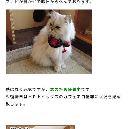
ファビが鼻かぜで昨日から休んでおります。
熱はなく元気
ですが、
念のため療養中
です。
※
復帰日は
ＨＰトピックスの
カフェネコ情報
に状況を記載
致します。