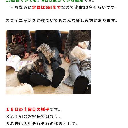
※ちなみに
定員は6組まで
なので
実質12名ぐらいです
。
カフェニャンズが寝ていてもこんな楽しみ方があります。
１６日の土曜日の様子
です。
３名１組のお客様ではなく、
３名様は３組
それぞれの代表
として、