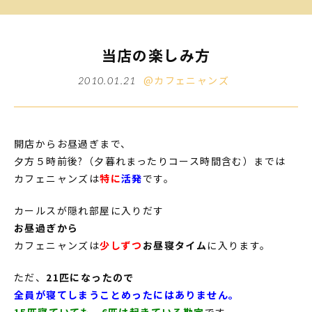
当店の楽しみ方
@カフェニャンズ
2010.01.21
開店からお昼過ぎまで、
夕方５時前後?（夕暮れまったりコース時間含む）までは
カフェニャンズは
特に
活発
です。
カールスが隠れ部屋に入りだす
お昼過ぎから
カフェニャンズは
少しずつ
お昼寝タイム
に入ります。
ただ、
21匹になったので
全員が寝てしまうことめったにはありません。
15匹寝ていても、6匹は起きている勘定
です。