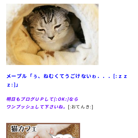
メープル「ぅ、ねむくてうごけないゎ．．．[:ｚｚ
ｚ:]」
明日もブログＵＰして[:OK:]なら
ワンプッシュして下さいね。
[:おてんき:]