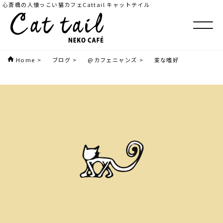
心斎橋の人懐っこい猫カフェCattail キャットテイル
Home
>
ブログ
>
@カフェニャンズ
>
変な嗜好