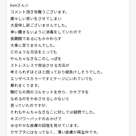
kenさん☆
コメント頂き有難うございます。
痛々しい思いをさせてしまい
大変申し訳ございませんでした。
幸い膿まないように消毒をしていたので
長期間であるにもかかわらず
大事に至りませんでした。
どのような方法をとっても
やんちゃなきなこのしっぽを
ストレスレスで完治させる方法が
考えられずほとほと困っており根負けしそうでした。
エリザベスカラーですとケージにいれていても
暴れまくります。
鞭打ちの用のコルセットを作り、カサブタを
なめるのをやめさせるしかないと
思っていたのですが、
それもやんちゃなきなこに対しては疑問でした。
キズパワーパッドのおかげで
ゆるやかな皮膚の回復を見せています。
カサブタにはなってなく、薄い皮膚が再生中です。