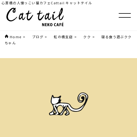
心斎橋の人懐っこい猫カフェCattail キャットテイル
Home
>
ブログ
>
虹の橋支店
>
クク
>
寝る食う遊ぶクク
ちゃん