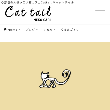
心斎橋の人懐っこい猫カフェCattail キャットテイル
Home
>
ブログ
>
くるみ
>
くるみごろり