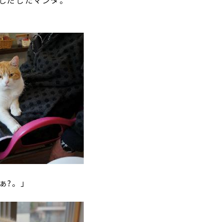
しだしたマンタ。
ぁ?。」