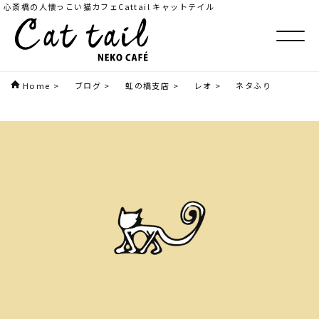
心斎橋の人懐っこい猫カフェCattail キャットテイル
Home
>
ブログ
>
虹の橋支店
>
レオ
>
ネタふり