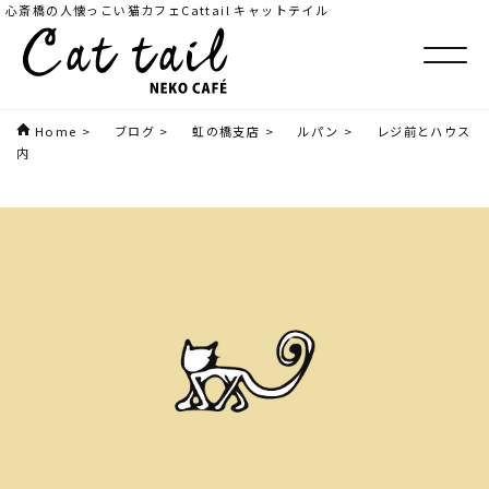
心斎橋の人懐っこい猫カフェCattail キャットテイル
Home
>
ブログ
>
虹の橋支店
>
ルパン
>
レジ前とハウス
内