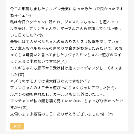
今日お邪魔しました♪ルパン元気になったみたいで良かったです
ね~(=^ェ^=)
私は今日ククチャンに好かれ、ジャスミンちゃんにも遊んでコー
ルを受け、プリンちゃんや、マーブルさんも参加してくれ…楽し
い１日でした(^-^)v
最後には主人がベルちゃんの肩のりスリスリ攻撃を受けていまし
た♪主人もベルちゃんの肩のりの良さがわかったみたいで、めち
ゃくちゃ可愛いと言ってました♪ジャスミンちゃん…遊びのスイ
ッチ入ると半端ないですね(^_^;)
コムギちゃんも廊下から受け付け迄スライディングしてくれてま
した(笑)
ネズミのオモチャは皆大好きなんですね(^-^)v
プリンちゃんのオモチャ遊び…めちゃくちゃレアでした(^-^)v
ルパンの顔も見れたし、カールスもほぼ外にいたし…。
マンチャンが私の顔を凄く見ていたのは、ちょっぴり怖かったで
すが…(笑)
又伺います♪最高の１日、ありがとうございましたm(__)m
返信