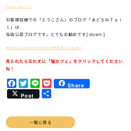
Twitterブログパーツ
お客様目線での「とうこさん」のブログ「まどろみＴａｉ
ｌ」は
当店公認ブログです。とてもお勧めです[:down:]
https://catouko.blog68.fc2.com/
見られたら忘れずに「猫カフェ」をクリックしてください
ね！
Facebook
Twitter
Line
Pocket
Share
共
Post
有
一覧に戻る