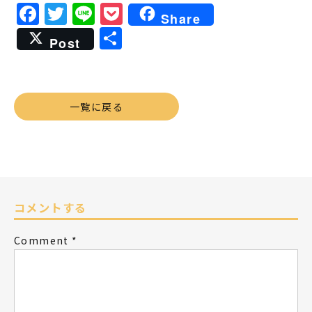
Facebook
Twitter
Line
Pocket
Share
共
Post
有
一覧に戻る
コメントする
Comment
*