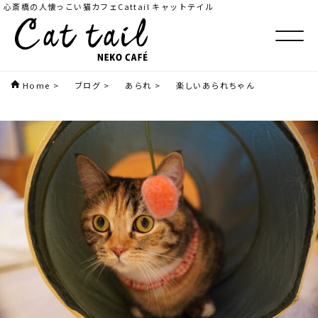
心斎橋の人懐っこい猫カフェCattail キャットテイル
Home
>
ブログ
>
あられ
>
楽しいあられちゃん