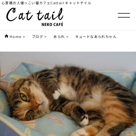
心斎橋の人懐っこい猫カフェCattail キャットテイル
Home
>
ブログ
>
あられ
>
キュートなあられちゃん