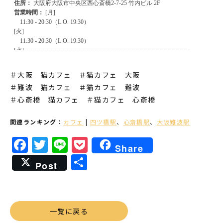
＃大阪 猫カフェ ＃猫カフェ 大阪
＃難波 猫カフェ
＃猫カフェ 難波
＃心斎橋 猫カフェ
＃猫カフェ 心斎橋
関連ランキング：
カフェ
|
四ツ橋駅
、
心斎橋駅
、
大阪難波駅
Facebook
Twitter
Line
Pocket
Share
共
Post
有
一覧に戻る