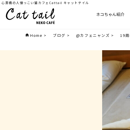
心斎橋の人懐っこい猫カフェCattail キャットテイル
ネコちゃん紹介
Home
>
ブログ
>
@カフェニャンズ
>
19