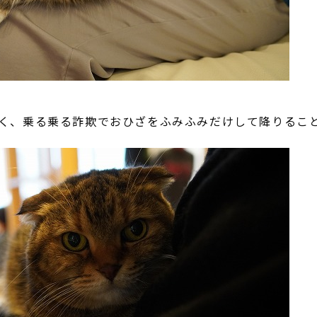
く、乗る乗る詐欺でおひざをふみふみだけして降りるこ