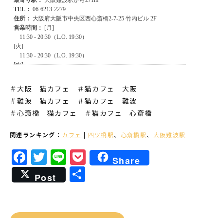
＃大阪 猫カフェ ＃猫カフェ 大阪
＃難波 猫カフェ
＃猫カフェ 難波
＃心斎橋 猫カフェ
＃猫カフェ 心斎橋
関連ランキング：
カフェ
|
四ツ橋駅
、
心斎橋駅
、
大阪難波駅
Facebook
Twitter
Line
Pocket
Share
共
Post
有