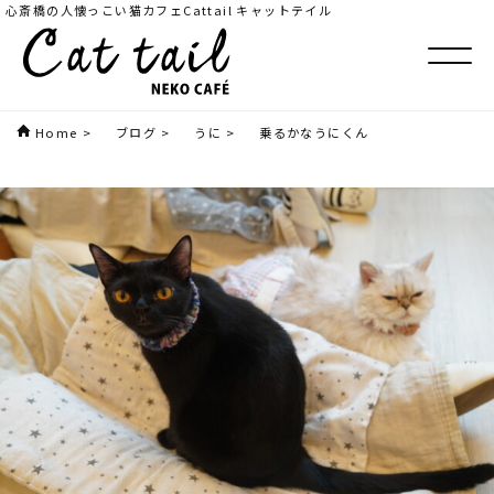
心斎橋の人懐っこい猫カフェCattail キャットテイル
Home
>
ブログ
>
うに
>
乗るかなうにくん