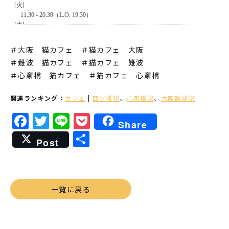
＃大阪 猫カフェ ＃猫カフェ 大阪
＃難波 猫カフェ
＃猫カフェ 難波
＃心斎橋 猫カフェ
＃猫カフェ 心斎橋
関連ランキング：
カフェ
|
四ツ橋駅
、
心斎橋駅
、
大阪難波駅
Facebook
Twitter
Line
Pocket
Share
共
Post
有
一覧に戻る