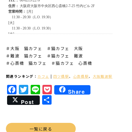
＃大阪 猫カフェ ＃猫カフェ 大阪
＃難波 猫カフェ
＃猫カフェ 難波
＃心斎橋 猫カフェ
＃猫カフェ 心斎橋
関連ランキング：
カフェ
|
四ツ橋駅
、
心斎橋駅
、
大阪難波駅
Facebook
Twitter
Line
Pocket
Share
共
Post
有
一覧に戻る