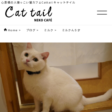
心斎橋の人懐っこい猫カフェCattail キャットテイル
Home
>
ブログ
>
ミルク
>
ミルクん５才