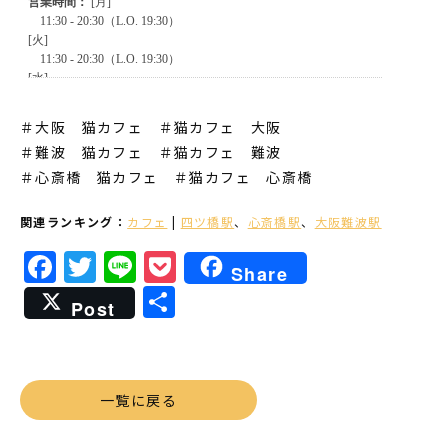
＃大阪 猫カフェ ＃猫カフェ 大阪
＃難波 猫カフェ
＃猫カフェ 難波
＃心斎橋 猫カフェ
＃猫カフェ 心斎橋
関連ランキング：
カフェ
|
四ツ橋駅
、
心斎橋駅
、
大阪難波駅
Facebook
Twitter
Line
Pocket
Share
共
Post
有
一覧に戻る