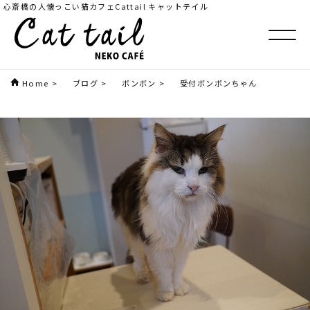
心斎橋の人懐っこい猫カフェCattail キャットテイル
Home
>
ブログ
>
ボンボン
>
受付ボンボンちゃん