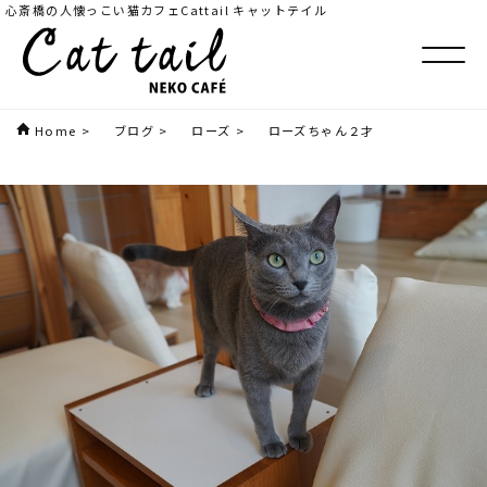
心斎橋の人懐っこい猫カフェCattail キャットテイル
Home
>
ブログ
>
ローズ
>
ローズちゃん２才