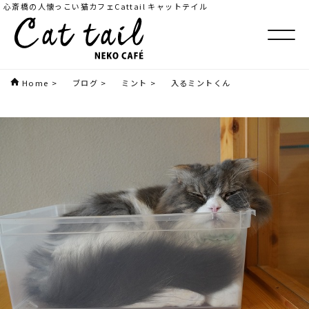
心斎橋の人懐っこい猫カフェCattail キャットテイル
Home
>
ブログ
>
ミント
>
入るミントくん