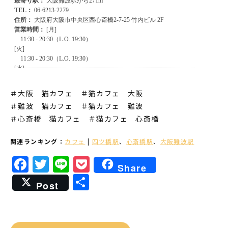
＃大阪 猫カフェ ＃猫カフェ 大阪
＃難波 猫カフェ
＃猫カフェ 難波
＃心斎橋 猫カフェ
＃猫カフェ 心斎橋
関連ランキング：
カフェ
|
四ツ橋駅
、
心斎橋駅
、
大阪難波駅
Facebook
Twitter
Line
Pocket
Share
共
Post
有