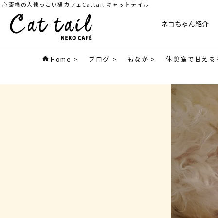
心斎橋の人懐っこい猫カフェCattail キャットテイル
ネコちゃん紹介
Home
>
ブログ
>
もなか
>
休憩室で甘える