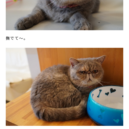
撫でて〜。