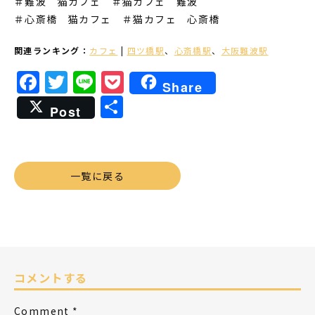
＃難波 猫カフェ
＃猫カフェ 難波
＃心斎橋 猫カフェ
＃猫カフェ 心斎橋
関連ランキング：
カフェ
|
四ツ橋駅
、
心斎橋駅
、
大阪難波駅
Facebook
Twitter
Line
Pocket
Share
共
Post
有
一覧に戻る
コメントする
Comment
*