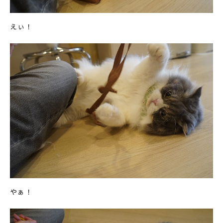
えぃ！
やぁ！