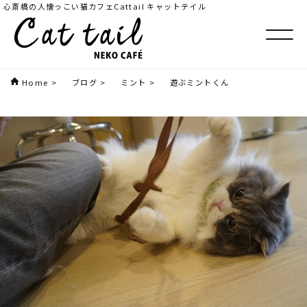
心斎橋の人懐っこい猫カフェCattail キャットテイル
Home
>
ブログ
>
ミント
>
遊ぶミントくん