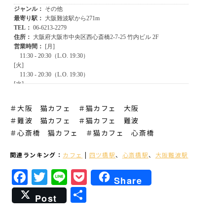
＃大阪 猫カフェ ＃猫カフェ 大阪
＃難波 猫カフェ
＃猫カフェ 難波
＃心斎橋 猫カフェ
＃猫カフェ 心斎橋
関連ランキング：
カフェ
|
四ツ橋駅
、
心斎橋駅
、
大阪難波駅
Facebook
Twitter
Line
Pocket
Share
共
Post
有