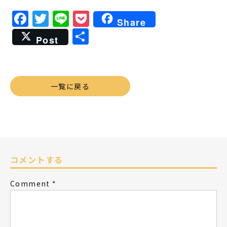
Facebook
Twitter
Line
Pocket
Share
共
Post
有
一覧に戻る
コメントする
Comment
*