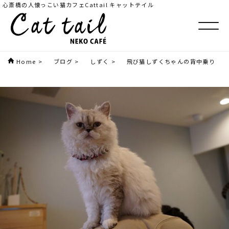
心斎橋の人懐っこい猫カフェCattail キャットテイル
Home
>
ブログ
>
しずく
>
飛び猫しずくちゃんの背中乗り