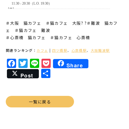
＃大阪 猫カフェ ＃猫カフェ 大阪? ?＃難波 猫カフ
ェ ＃猫カフェ 難波
＃心斎橋 猫カフェ ＃猫カフェ 心斎橋
関連ランキング：
カフェ
|
四ツ橋駅
、
心斎橋駅
、
大阪難波駅
Facebook
Twitter
Line
Pocket
Share
共
Post
有
一覧に戻る