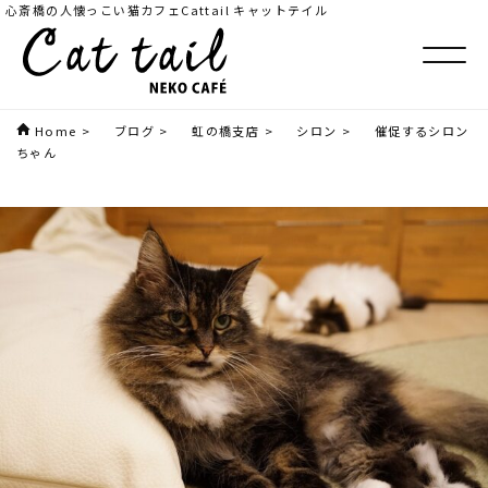
心斎橋の人懐っこい猫カフェCattail キャットテイル
Home
>
ブログ
>
虹の橋支店
>
シロン
>
催促するシロン
ちゃん