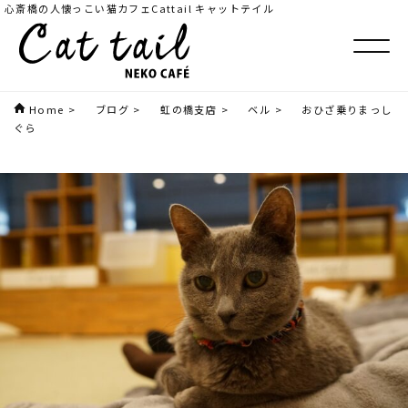
心斎橋の人懐っこい猫カフェCattail キャットテイル
Home
>
ブログ
>
虹の橋支店
>
ベル
>
おひざ乗りまっし
ぐら