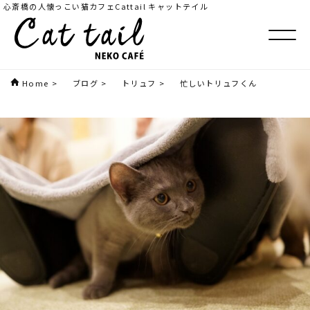
心斎橋の人懐っこい猫カフェCattail キャットテイル
Home
>
ブログ
>
トリュフ
>
忙しいトリュフくん