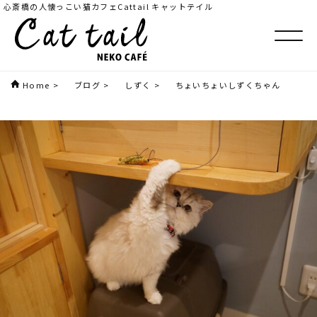
心斎橋の人懐っこい猫カフェCattail キャットテイル
Home
>
ブログ
>
しずく
>
ちょいちょいしずくちゃん