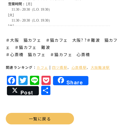
＃大阪 猫カフェ ＃猫カフェ 大阪? ?＃難波 猫カフ
ェ ＃猫カフェ 難波
＃心斎橋 猫カフェ ＃猫カフェ 心斎橋
関連ランキング：
カフェ
|
四ツ橋駅
、
心斎橋駅
、
大阪難波駅
Facebook
Twitter
Line
Pocket
Share
共
Post
有
一覧に戻る