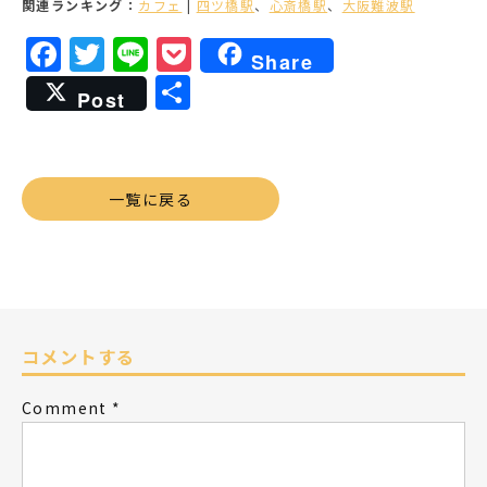
関連ランキング：
カフェ
|
四ツ橋駅
、
心斎橋駅
、
大阪難波駅
Facebook
Twitter
Line
Pocket
Share
共
Post
有
一覧に戻る
コメントする
Comment
*