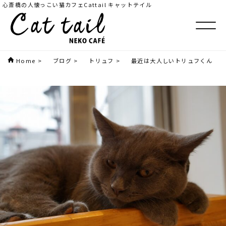
心斎橋の人懐っこい猫カフェCattail キャットテイル
Home
>
ブログ
>
トリュフ
>
最近は大人しいトリュフくん