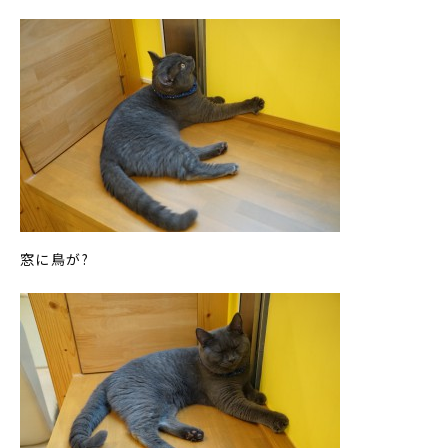
窓に鳥が?