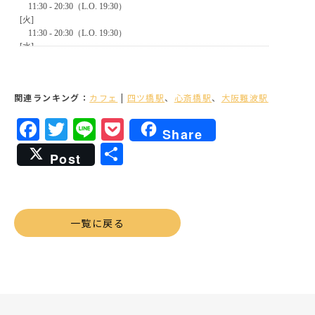
関連ランキング：
カフェ
|
四ツ橋駅
、
心斎橋駅
、
大阪難波駅
Facebook
Twitter
Line
Pocket
Share
共
Post
有
一覧に戻る