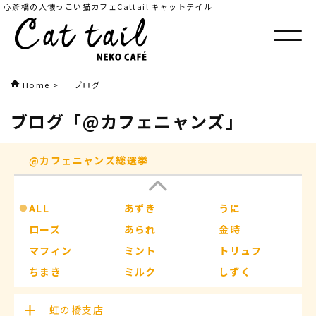
心斎橋の人懐っこい猫カフェCattail キャットテイル
Home
>
ブログ
ブログ
「@カフェニャンズ」
@カフェニャンズ総選挙
ALL
あずき
うに
ローズ
あられ
金時
マフィン
ミント
トリュフ
ちまき
ミルク
しずく
もなか
つくし
ラムネ
虹の橋支店
コロン
ボンボン
ざらめ