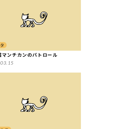
ンタ
猫マンチカンのパトロール
.03.15