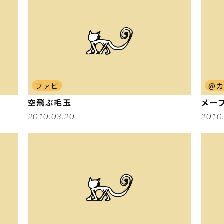
ファビ
@
空飛ぶ毛玉
メー
2010.03.20
2010