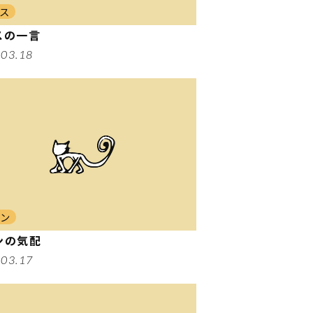
ス
スの一言
.03.18
ロン
ンの気配
.03.17