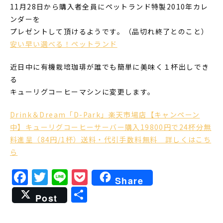
11月28日から購入者全員にペットランド特製2010年カレ
ンダーを
プレゼントして頂けるようです。（品切れ終了とのこと）
安い早い選べる！ペットランド
近日中に有機栽培珈琲が誰でも簡単に美味く１杯出しでき
る
キューリグコーヒーマシンに変更します。
Drink＆Dream「D-Park」楽天市場店【キャンペーン
中】キューリグコーヒーサーバー購入19800円で24杯分無
料進呈（84円/1杯）送料・代引手数料無料 詳しくはこち
ら
Facebook
Twitter
Line
Pocket
Share
共
Post
有