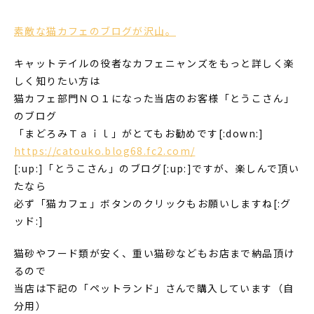
素敵な猫カフェのブログが沢山。
キャットテイルの役者なカフェニャンズをもっと詳しく楽
しく知りたい方は
猫カフェ部門ＮＯ１になった当店のお客様「とうこさん」
のブログ
「まどろみＴａｉｌ」がとてもお勧めです[:down:]
https://catouko.blog68.fc2.com/
[:up:]「とうこさん」のブログ[:up:]ですが、楽しんで頂い
たなら
必ず「猫カフェ」ボタンのクリックもお願いしますね[:グ
ッド:]
猫砂やフード類が安く、重い猫砂などもお店まで納品頂け
るので
当店は下記の「ペットランド」さんで購入しています（自
分用）