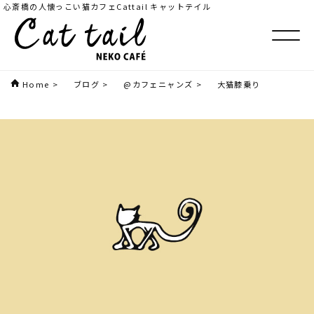
心斎橋の人懐っこい猫カフェCattail キャットテイル
Home
>
ブログ
>
@カフェニャンズ
>
大猫膝乗り