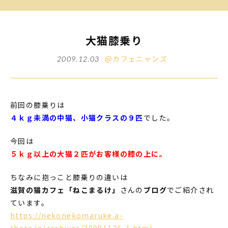
大猫膝乗り
@カフェニャンズ
2009.12.03
前回の膝乗りは
４ｋｇ未満の中猫、小猫クラスの９匹
でした。
今回は
５ｋｇ以上の大猫２匹がお客様の膝の上に。
ちなみに抱っこと膝乗りの違いは
滋賀の猫カフェ「ねこまるけ」
さんの
ブログ
でご紹介され
ています。
https://nekonekomaruke.a-
thera.jp/archives/20091126-1.html