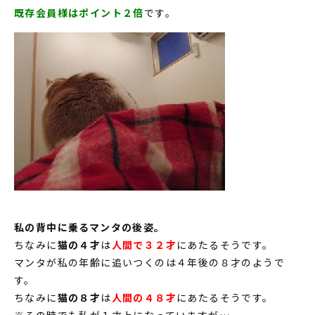
既存会員様はポイント２倍
です。
私の背中に乗るマンタの後姿。
ちなみに
猫の４才
は
人間で３２才
にあたるそうです。
マンタが私の年齢に追いつくのは４年後の８才のようで
す。
ちなみに
猫の８才
は
人間の４８才
にあたるそうです。
※その時でも私が１才上になっていますが…