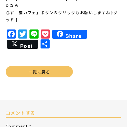
たなら
必ず「猫カフェ」ボタンのクリックもお願いしますね[:グ
ッド:]
Facebook
Twitter
Line
Pocket
Share
共
Post
有
一覧に戻る
コメントする
Comment
*