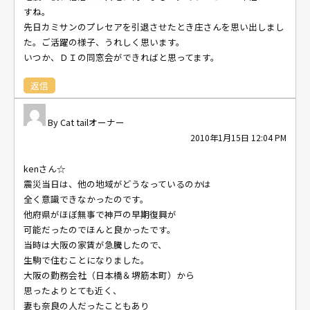
すね。
先日カミサンのプレセアを引退させたとき庄さんを思い出しまし
た。ご活躍の様子、うれしく思います。
いつか、ＤＩの同窓会ができればと思ってます。
返信
Cat tailオーナー
2010年1月15日 12:04 PM
kenさん☆
震災当日は、他の地域がどうなっているのかは
全く意識できなかったのです。
他府県がほぼ無事で神戸の早期復興が
可能だったのでほんと良かったです。
当時は大阪の家賃が急騰したので、
生駒で住むことになりました。
大阪の勤務会社（日本橋＆堺筋本町）から
思ったよりとても近く、
妻も奈良の人だったこともあり