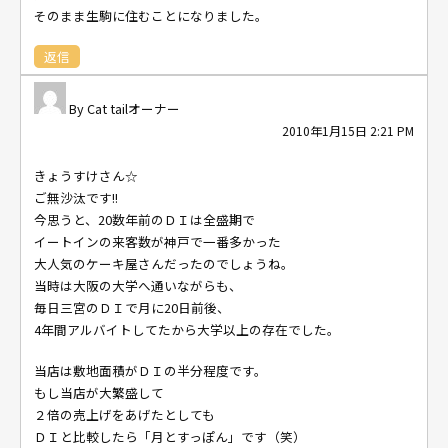
そのまま生駒に住むことになりました。
返信
Cat tailオーナー
2010年1月15日 2:21 PM
きょうすけさん☆
ご無沙汰です!!
今思うと、20数年前のＤＩは全盛期で
イートインの来客数が神戸で一番多かった
大人気のケーキ屋さんだったのでしょうね。
当時は大阪の大学へ通いながらも、
毎日三宮のＤＩで月に20日前後、
4年間アルバイトしてたから大学以上の存在でした。
当店は敷地面積がＤＩの半分程度です。
もし当店が大繁盛して
２倍の売上げをあげたとしても
ＤＩと比較したら「月とすっぽん」です（笑）