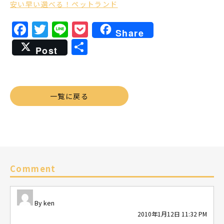
安い早い選べる！ペットランド
Facebook
Twitter
Line
Pocket
Share
共
Post
有
一覧に戻る
Comment
ken
2010年1月12日 11:32 PM