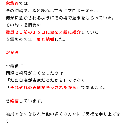
家族面
では
その初詣で、
ふと決心して
妻にプロポーズをし
何かに急かされるようにその場で
返事をもらっていた。
その約２週間後の
震災２日前の１５日に妻を母親に紹介
していた。
☆震災の翌年、
妻と結婚
した。
だから
…最後に
両親と祖母が亡くなったのは
「
ただ自宅が古家だったから
」ではなく
「
それぞれの天命が全うされたから
」であること。
を
確信
しています。
被災でなくなられた他の多くの方々にご冥福を申し上げま
す。