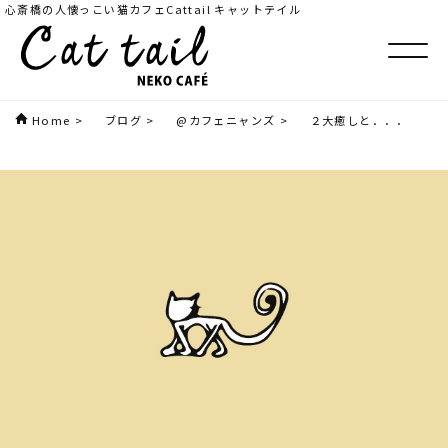
心斎橋の人懐っこい猫カフェCattail キャットテイル
Home
>
ブログ
>
@カフェニャンズ
>
２大癒しと．．．