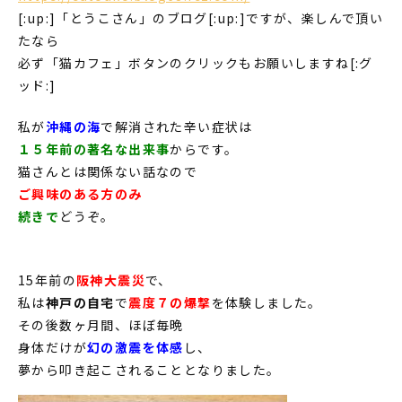
[:up:]「とうこさん」のブログ[:up:]ですが、楽しんで頂い
たなら
必ず「猫カフェ」ボタンのクリックもお願いしますね[:グ
ッド:]
私が
沖縄の海
で解消された辛い症状は
１５年前の著名な出来事
からです。
猫さんとは関係ない話なので
ご興味のある方のみ
続きで
どうぞ。
15年前の
阪神大震災
で、
私は
神戸の自宅
で
震度７の爆撃
を体験しました。
その後数ヶ月間、ほぼ毎晩
身体だけが
幻の激震を体感
し、
夢から叩き起こされることとなりました。