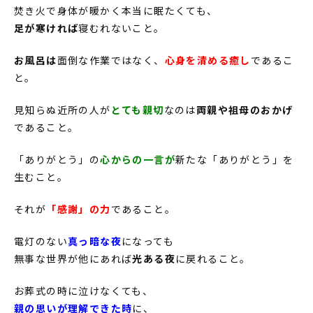
焚き火で身体が暖かく本当に眠たくても、
足が寒ければ
寝むれないこと。
お風呂は
面倒な作業ではなく、
心身を清める癒し
であるこ
と。
見知らぬ近所の人が
とても親切
なのは
両親や祖母のおかげ
であること。
「ありがとう」の
心からの一言が
新たな「ありがとう」を
生むこと。
それが
「感謝」の力
であること。
電灯のない
真っ暗な夜
になっても
無事な世界が他にあれば
光ある夜
に戻れること。
お葬式の時に泣けなくても、
親の思いが理解できた時
に、