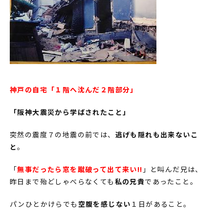
神戸の自宅「１階へ沈んだ２階部分」
「阪神大震災から学ばされたこと」
突然の震度７の地震の前では、
逃げも隠れも出来ないこ
と
。
「
無事だったら窓を蹴破って出て来い!!
」と叫んだ兄は、
昨日まで殆どしゃべらなくても
私の兄貴
であったこと。
パンひとかけらでも
空腹を感じない
１日があること。