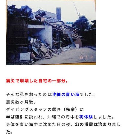
震災で崩壊した自宅の一部分。
そんな私を救ったのは
沖縄の青い海
でした。
震災数ヶ月後、
ダイビングスタッフの
師匠（先輩）
に
半ば強引に
誘われ、沖縄での海中を
初体験
しました。
身体を青い海中に沈めた日の夜、
幻の激震は治まりまし
た
。