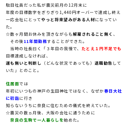
駄目社員だった私が震災前月の12月末に
年度の目標数字をぎりぎり1,440円オーバーで達成し終え
一応会社にとって
やっと将来望みがある人材
になってい
た。
☆数ヶ月間お休みを頂きながらも
解雇されること無く
、
その後
11年間勤務
することができた。
当時の社長曰く「３年目の我慢で、
たとえ１円不足でも
目標達成しなければ、
運も無いと判断し
（どんな状況であっても）
退職勧告
して
いた」とのこと。
住居面
では
年初にいつもの神戸の生田神社ではなく、なぜか
春日大社
に初詣
に行き
知らないうちに奈良に住むための儀式を終えていた。
☆震災の数ヵ月後、大阪の会社に通うために
奈良の生駒で一人暮らしを
始めた。