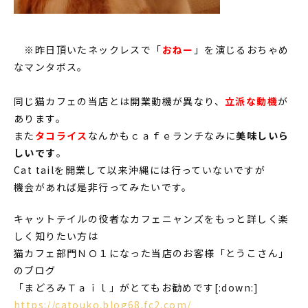
※昨日頂いたネックレスで「
おねー
」を演じるおちゃめ
なマンタボス。
同じ猫カフェの当店とは開業動機が異なり、
立派な動機
が
あります。
また
タコライス
なんかもｃａｆｅランチなみに
美味しいら
しいです
。
Cat tailを開業して以来沖縄には行っていないですが
機会があれば是非行ってみたいです。
キャットテイルの役者なカフェニャンズをもっと詳しく楽
しく知りたい方は
猫カフェ部門ＮＯ１になった当店のお客様「とうこさん」
のブログ
「まどろみＴａｉｌ」がとてもお勧めです[:down:]
https://catouko.blog68.fc2.com/