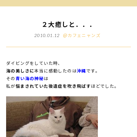
２大癒しと．．．
@カフェニャンズ
2010.01.12
ダイビングをしていた時、
海の美しさに
本当に感動したのは
沖縄
です。
その
青い海の神秘
は
私が
悩まされていた後遺症を吹き飛ばす
ほどでした。