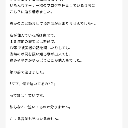
いろんなオーナー様のブログを拝見しているうちに
こちらに辿り着きました。
震災のこと読ませて頂き涙が止まりませんでした…。
私が住んでいる所は東北で、
１５年前の震災とは無縁で、
TV等で被災者の話を聞いたりしても、
当時の状況を窺い知る事が出来ても、
痛みや辛さがやっぱりどこか他人事でした。
娘の前で泣きました。
｢ママ、何で泣いてるの?？」
って娘は半笑いです。
私もなんで泣いてるのか分りません。
かける言葉も見つかるません。