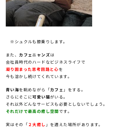
※シュクルも膝乗りします。
また、
カフェニャンズ
は
会社員時代のハードなビジネスライフで
凝り固まった思考回路と心
を
今も溶かし続けてくれています。
青い海
を眺めながら「
カフェ
」をする。
さらにそこに
可愛い猫
がいる。
それ以外どんなサービスも必要としないでしょう。
それだけで最高の癒し空間
です。
実はその「
２大癒し
」を適えた場所があります。