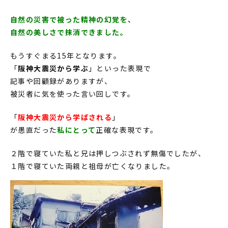
自然の災害で被った精神の幻覚を、
自然の美しさで抹消できました。
もうすぐまる15年となります。
「
阪神大震災から学ぶ
」といった表現で
記事や回顧録がありますが、
被災者に気を使った言い回しです。
「
阪神大震災から学ばされる
」
が愚直だった
私にとって
正確な表現です。
２階で寝ていた私と兄は押しつぶされず無傷でしたが、
１階で寝ていた両親と祖母が亡くなりました。