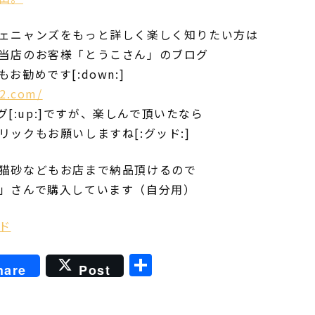
ェニャンズをもっと詳しく楽しく知りたい方は
当店のお客様「とうこさん」のブログ
勧めです[:down:]
c2.com/
ログ[:up:]ですが、楽しんで頂いたなら
リックもお願いしますね[:グッド:]
猫砂などもお店まで納品頂けるので
」さんで購入しています（自分用）
ド
ket
共
hare
Post
有