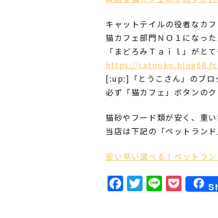
キャットテイルの役者なカフ
猫カフェ部門ＮＯ１になった
「まどろみＴａｉｌ」がとてもお
https://catouko.blog68.f
[:up:]「とうこさん」のブ
必ず「猫カフェ」ボタンのク
猫砂やフード類が安く、重い
当店は下記の「ペットランド
安い早い選べる！ペットラン
Facebook
Twitter
Line
Poc
S