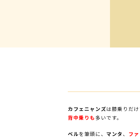
カフェニャンズ
は膝乗りだけ
背中乗りも
多いです。
ベル
を筆頭に、
マンタ
、
ファ