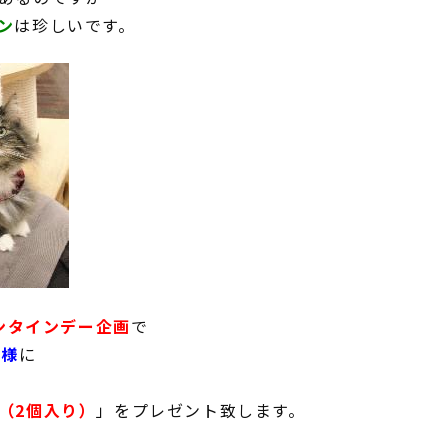
ン
は珍しいです。
レンタインデー企画
で
客様
に
（2個入り）
」をプレゼント致します。