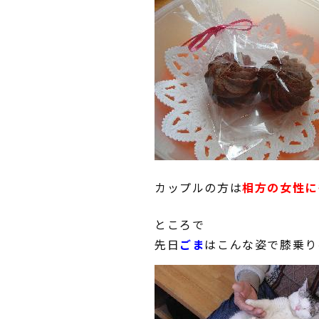
カップルの方は
相方の女性に
ところで
先日
ごま
はこんな姿で膝乗り