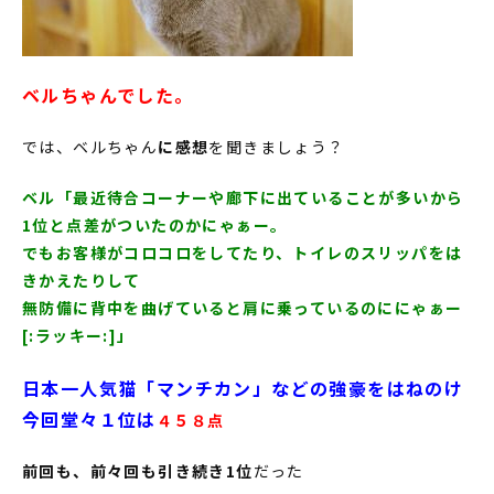
ベルちゃんでした。
では、ベルちゃん
に感想
を聞きましょう？
ベル「最近待合コーナーや廊下に出ていることが多いから
1位と点差がついたのかにゃぁー。
でもお客様がコロコロをしてたり、トイレのスリッパをは
きかえたりして
無防備に背中を曲げていると肩に乗っているのににゃぁー
[:ラッキー:]」
日本一人気猫「マンチカン」などの強豪をはねのけ
今回堂々１位は
４５８点
前回も、前々回も引き続き1位
だった