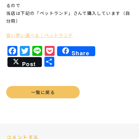
るので
当店は下記の「ペットランド」さんで購入しています（自
分用）
安い早い選べる！ペットランド
Facebook
Twitter
Line
Pocket
Share
共
Post
有
一覧に戻る
コメントする