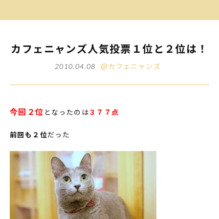
カフェニャンズ人気投票１位と２位は！
@カフェニャンズ
2010.04.08
今回２位
となったのは
３７７点
前回も２位
だった