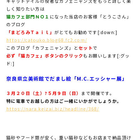
キャットテイルの役者なカフェニャンズをもっと詳しく楽
しく知りたい方は
猫カフェ部門ＮＯ１
になった当店のお客様「とうこさん」
のブログ
「まどろみＴａｉｌ」
がとてもお勧めです[:down:]
https://catouko.blog68.fc2.com/
このブログ「カフェニャンズ」と
セット
で
必ず「猫カフェ」ボタンのクリック
もお願いします[:グッ
ド:]
奈良県立美術館でだまし絵「M.C.エッシャー展」
３月２０日（土）?５月９日（日）
まで開催です。
特に電車でお越しの方はご一緒にいかがでしょうか。
https://nara.keizai.biz/headline/368/
猫砂やフード類が安く、重い猫砂などもお店まで納品頂け