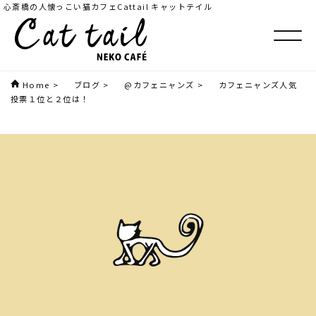
心斎橋の人懐っこい猫カフェCattail キャットテイル
Home
>
ブログ
>
@カフェニャンズ
>
カフェニャンズ人気
投票１位と２位は！