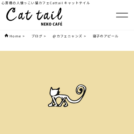
心斎橋の人懐っこい猫カフェCattail キャットテイル
Home
>
ブログ
>
@カフェニャンズ
>
寝子のアピール