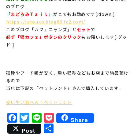
のブログ
「まどろみＴａｉｌ」
がとてもお勧めです[:down:]
https://catouko.blog68.fc2.com/
このブログ「カフェニャンズ」と
セット
で
必ず「猫カフェ」ボタンのクリック
もお願いします[:グッ
ド:]
猫砂やフード類が安く、重い猫砂などもお店まで納品頂け
るので
当店は下記の「ペットランド」さんで購入しています。
安い早い選べる！ペットランド
Facebook
Twitter
Line
Pocket
Share
共
Post