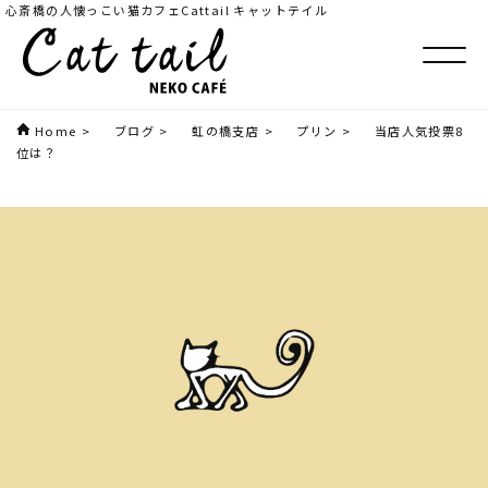
心斎橋の人懐っこい猫カフェCattail キャットテイル
Home
>
ブログ
>
虹の橋支店
>
プリン
>
当店人気投票8
位は？