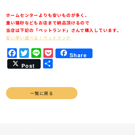
ホームセンターよりも安いものが多く、
重い猫砂などもお店まで納品頂けるので
当店は下記の「ペットランド」さんで購入しています。
安い早い選べる！ペットランド
Facebook
Twitter
Line
Pocket
Share
共
Post
有
一覧に戻る