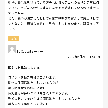
動物保護活動をされている方等には猫カフェへの偏見が非常に強
いです。パブコメの件は彼等もネットで拡散しているので油断は
できません。
また、猶予が決定したとしても業界基準を充実させて底上げして
いかないと「悪質な業態」と見做されてしまいます。頑張って下
さい。
返信
Cat tailオーナー
2012年4月28日 4:53 PM
匿名で失礼致します様
コメントを頂き有難うございます。
動物の保護活動をされている方々が
展示時間規制の緩和に対し
反対意見が多いことは聞き及んでおります。
殆どの猫カフェ店主は保護活動をされている方々を
尊敬すべき存在として認知し