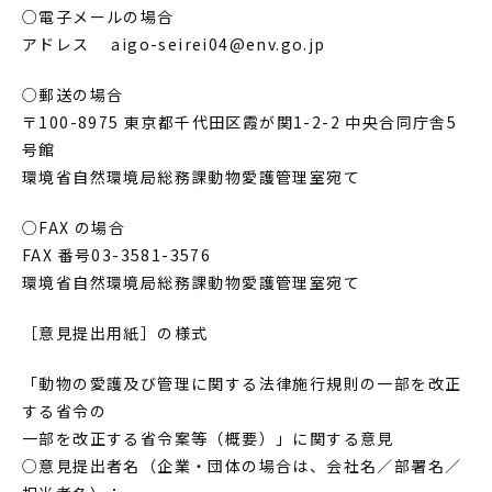
○電子メールの場合
アドレス aigo-seirei04@env.go.jp
○郵送の場合
〒100-8975 東京都千代田区霞が関1-2-2 中央合同庁舎5
号館
環境省自然環境局総務課動物愛護管理室宛て
○FAX の場合
FAX 番号03-3581-3576
環境省自然環境局総務課動物愛護管理室宛て
［意見提出用紙］の様式
「動物の愛護及び管理に関する法律施行規則の一部を改正
する省令の
一部を改正する省令案等（概要）」に関する意見
○意見提出者名（企業・団体の場合は、会社名／部署名／