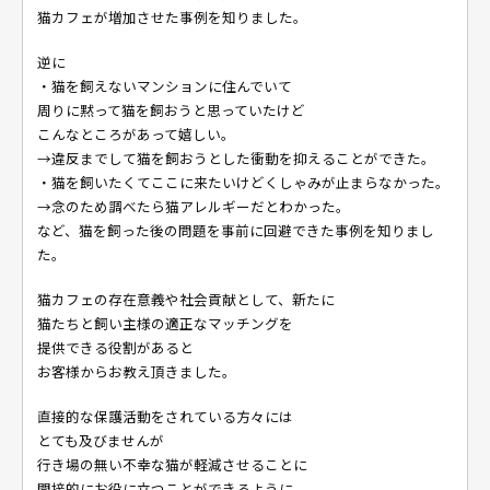
猫カフェが増加させた事例を知りました。
逆に
・猫を飼えないマンションに住んでいて
周りに黙って猫を飼おうと思っていたけど
こんなところがあって嬉しい。
→違反までして猫を飼おうとした衝動を抑えることができた。
・猫を飼いたくてここに来たいけどくしゃみが止まらなかった。
→念のため調べたら猫アレルギーだとわかった。
など、猫を飼った後の問題を事前に回避できた事例を知りまし
た。
猫カフェの存在意義や社会貢献として、新たに
猫たちと飼い主様の適正なマッチングを
提供できる役割があると
お客様からお教え頂きました。
直接的な保護活動をされている方々には
とても及びませんが
行き場の無い不幸な猫が軽減させることに
間接的にお役に立つことができるように