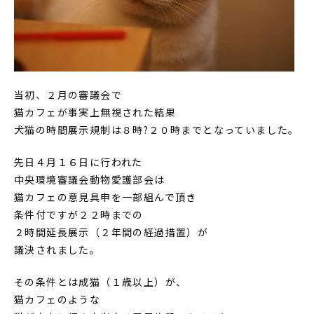
当初、２月の審議会で
猫カフェが事実上無視された結果
犬猫の時間展示規制は８時?２０時までとなっていました。
先日４月１６日に行われた
中央環境審議会動物愛護部会は
猫カフェの意見具申を一部組んで頂き
条件付ですが２２時までの
２時間延長展示（２年間の経過措置）が
議決されました。
その条件とは成猫（１歳以上）が、
猫カフェのような