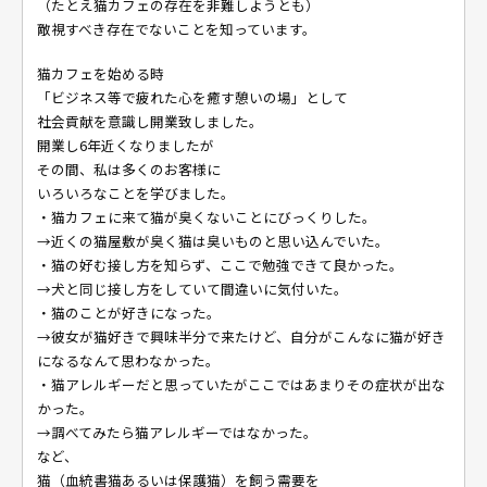
（たとえ猫カフェの存在を非難しようとも）
敵視すべき存在でないことを知っています。
猫カフェを始める時
「ビジネス等で疲れた心を癒す憩いの場」として
社会貢献を意識し開業致しました。
開業し6年近くなりましたが
その間、私は多くのお客様に
いろいろなことを学びました。
・猫カフェに来て猫が臭くないことにびっくりした。
→近くの猫屋敷が臭く猫は臭いものと思い込んでいた。
・猫の好む接し方を知らず、ここで勉強できて良かった。
→犬と同じ接し方をしていて間違いに気付いた。
・猫のことが好きになった。
→彼女が猫好きで興味半分で来たけど、自分がこんなに猫が好き
になるなんて思わなかった。
・猫アレルギーだと思っていたがここではあまりその症状が出な
かった。
→調べてみたら猫アレルギーではなかった。
など、
猫（血統書猫あるいは保護猫）を飼う需要を