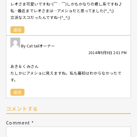
レオさま可愛いですね~(⌒‐⌒)しかもかなりの癒し系ですね♪
私…最近までレオさまは…アメショだと思ってました(^_^;)
立派なスコだったんですね~(^_^;)
返信
Cat tailオーナー
2014年9月9日 2:01 PM
あき＆くみさん
たしかにアメショに見えますね。私も最初はわからなかったで
す。
返信
コメントする
Comment
*