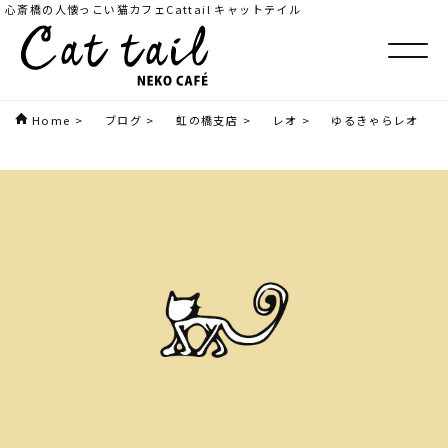
心斎橋の人懐っこい猫カフェCattail キャットテイル
Home
>
ブログ
>
虹の橋支店
>
レオ
>
ゆるきゃらレオ