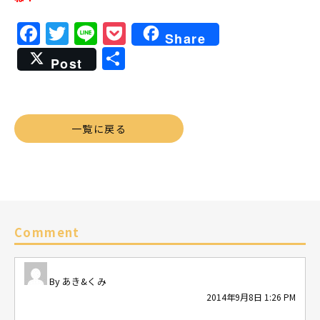
Facebook
Twitter
Line
Pocket
Share
共
Post
有
一覧に戻る
Comment
あき&くみ
2014年9月8日 1:26 PM