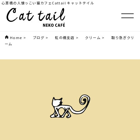
心斎橋の人懐っこい猫カフェCattail キャットテイル
Home
>
ブログ
>
虹の橋支店
>
クリーム
>
取り急ぎクリ
ーム