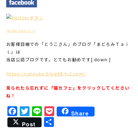
Twitterブログパーツ
お客様目線での「とうこさん」のブログ「まどろみＴａｉ
ｌ」は
当店公認ブログです。とてもお勧めです[:down:]
https://catouko.blog68.fc2.com/
見られたら忘れずに「猫カフェ」をクリックしてください
ね！
Facebook
Twitter
Line
Pocket
Share
共
Post
有