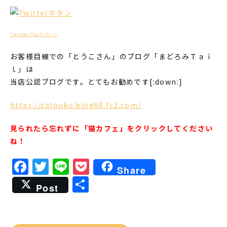
Twitterブログパーツ
お客様目線での「とうこさん」のブログ「まどろみＴａｉ
ｌ」は
当店公認ブログです。とてもお勧めです[:down:]
https://catouko.blog68.fc2.com/
見られたら忘れずに「猫カフェ」をクリックしてください
ね！
Facebook
Twitter
Line
Pocket
Share
共
Post
有