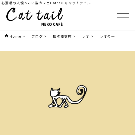
心斎橋の人懐っこい猫カフェCattail キャットテイル
Home
>
ブログ
>
虹の橋支店
>
レオ
>
レオの手