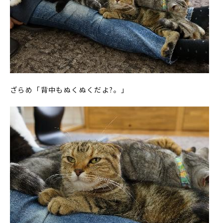
ざらめ「背中もぬくぬくだよ?。」