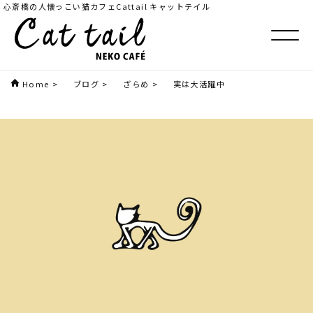
心斎橋の人懐っこい猫カフェCattail キャットテイル
Home
>
ブログ
>
ざらめ
>
実は大活躍中