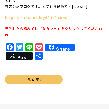
ｌ」は
当店公認ブログです。とてもお勧めです[:down:]
https://catouko.blog68.fc2.com/
見られたら忘れずに「猫カフェ」をクリックしてください
ね！
Facebook
Twitter
Line
Pocket
Share
共
Post
有
一覧に戻る