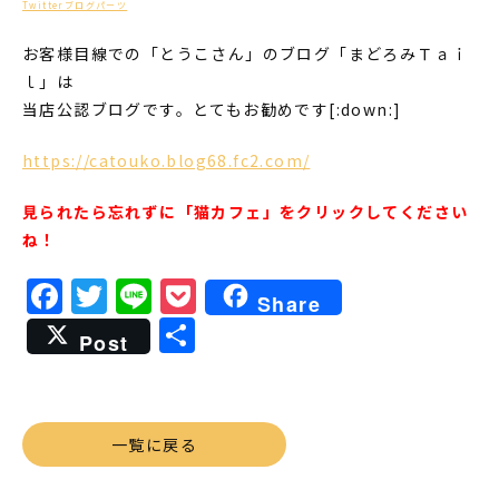
Twitterブログパーツ
お客様目線での「とうこさん」のブログ「まどろみＴａｉ
ｌ」は
当店公認ブログです。とてもお勧めです[:down:]
https://catouko.blog68.fc2.com/
見られたら忘れずに「猫カフェ」をクリックしてください
ね！
Facebook
Twitter
Line
Pocket
Share
共
Post
有
一覧に戻る