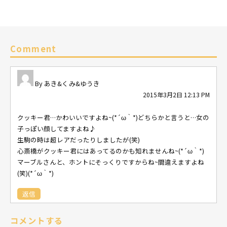
Comment
あき&くみ&ゆうき
2015年3月2日 12:13 PM
クッキー君…かわいいですよね~(*´ω｀*)どちらかと言うと…女の
子っぽい顔してますよね♪
生駒の時は超レアだったりしましたが(笑)
心斎橋がクッキー君にはあってるのかも知れませんね~(*´ω｀*)
マーブルさんと、ホントにそっくりですからね~間違えますよね
(笑)(*´ω｀*)
返信
コメントする