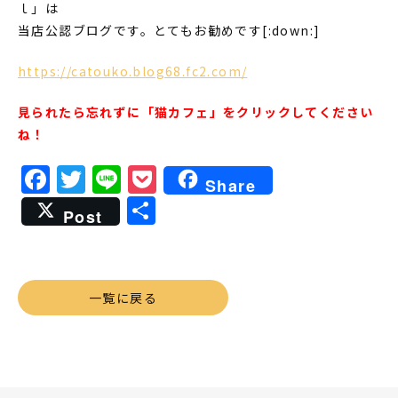
ｌ」は
当店公認ブログです。とてもお勧めです[:down:]
https://catouko.blog68.fc2.com/
見られたら忘れずに「猫カフェ」をクリックしてください
ね！
Facebook
Twitter
Line
Pocket
Share
共
Post
有
一覧に戻る