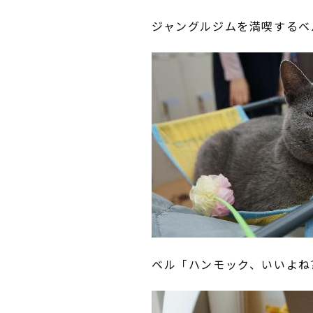
ジャングルジムを満喫するベ
ベル「ハンモック、いいよね