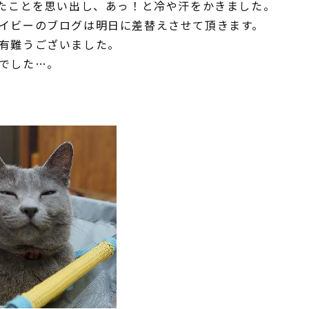
ったことを思い出し、あっ！と冷や汗をかきました。
イビーのブログは明日に差替えさせて頂きます。
有難うございました。
でした…。