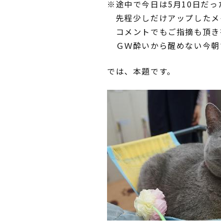
※途中で今日は5月10日だ
先程少しだけアップしたメ
コメントでもご指摘も頂き
ＧＷ酔いから醒めない今朝
では、本題です。