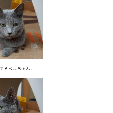
するベルちゃん。