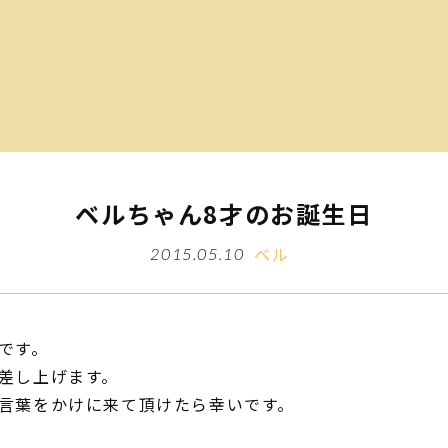
ベルちゃん8才のお誕生日
ベル
2015.05.10
です。
差し上げます。
言葉をかけに来て頂けたら幸いです。