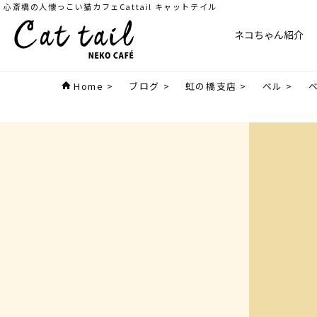
心斎橋の人懐っこい猫カフェCattail キャットテイル
ネコちゃん紹介
Home
>
ブログ
>
虹の橋支店
>
ベル
>