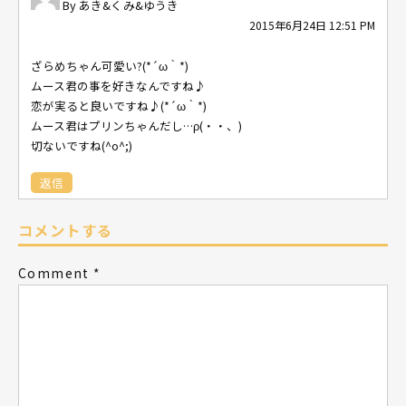
あき&くみ&ゆうき
2015年6月24日 12:51 PM
ざらめちゃん可愛い?(*´ω｀*)
ムース君の事を好きなんですね♪
恋が実ると良いですね♪(*´ω｀*)
ムース君はプリンちゃんだし…ρ(・・、)
切ないですね(^o^;)
返信
コメントする
Comment
*