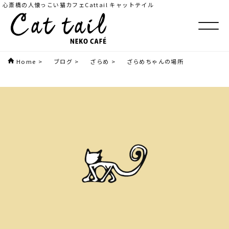
心斎橋の人懐っこい猫カフェCattail キャットテイル
Home
>
ブログ
>
ざらめ
>
ざらめちゃんの場所