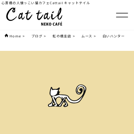
心斎橋の人懐っこい猫カフェCattail キャットテイル
Home
>
ブログ
>
虹の橋支店
>
ムース
>
白いハンター