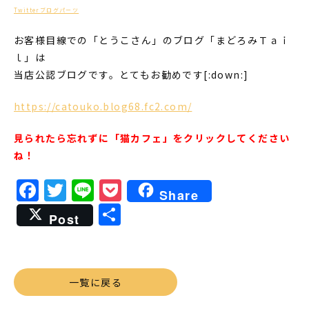
Twitterブログパーツ
お客様目線での「とうこさん」のブログ「まどろみＴａｉ
ｌ」は
当店公認ブログです。とてもお勧めです[:down:]
https://catouko.blog68.fc2.com/
見られたら忘れずに「猫カフェ」をクリックしてください
ね！
Facebook
Twitter
Line
Pocket
Share
共
Post
有
一覧に戻る