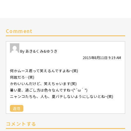
Comment
あき&くみ&ゆうき
2015年8月11日 9:19 AM
何かムース君って笑えるんですよね~(笑)
何故だろ…(笑)
かわいいんだけど、笑えちゃいます(笑)
暑い夏、過ごし方は色々なんですね~(*´ω｀*)
ニャンコたちも、人も、夏バテしないようにしないとね~(笑)
返信
コメントする