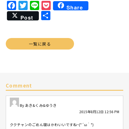
Facebook
Twitter
Line
Pocket
Share
共
Post
有
一覧に戻る
Comment
あき&くみ&ゆうき
2015年8月12日 12:56 PM
ククチャンのごめん寝はかわいいですね~(*´ω｀*)