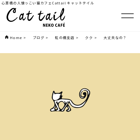
心斎橋の人懐っこい猫カフェCattail キャットテイル
Home
>
ブログ
>
虹の橋支店
>
クク
>
大丈夫なの？