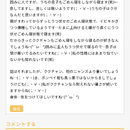
因みに人ですが、うちの息子もごめん寝をしながら寝ます(笑)←
息してますし、苦しくは無いようです(；・∀・)うちの子はクセ
なんだと思いますが(；・∀・)
頚がすわってからずっとうつ伏せのごめん寝状態で、イビキかき
つつ爆睡しているようです…たまに上向けると嫌がり直ぐにうつ
伏せごめん寝状態で寝ます(笑)
だからきっとククチャンもごめん寝をしながら寝るのが好きなん
でしょうね~(*´ω｀*)因みに主人もうつ伏せで寝るので…息子は
受け継いでるみたいですね(；・∀・)私の性格にはあまり似てい
ないかも知れないです(笑)
話はそれましたが、ククチャン、他のニャンズより暑いでしょう
ね…(；・∀・)ま、ボンベイ程も真っ黒ではないからましでしょ
うけども(；・∀・)私がククチャンなら耐えれない暑さが続いて
ますからね(；・∀・)
身体…気をつけてほしいですね~(*´ω｀*)
返信
コメントする