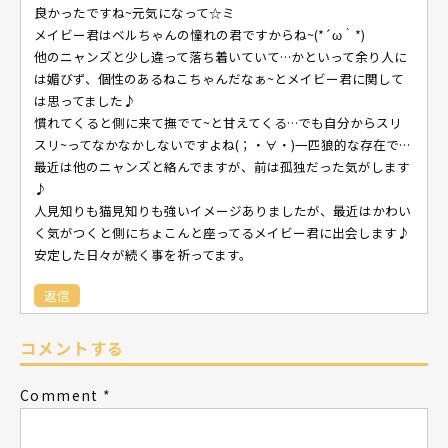
良かったですね~元気になって☆ミ
メイビー君はベルちゃんの憧れの君ですからね~(*´ω｀*)
他のニャンズと少し違って落ち着いていて…かといって余り人に
は媚びず、個性のあるねこちゃんだなぁ~とメイビー君に関して
は思ってました♪
慣れてくると側に来て撫でて~と甘えてくる…でも自分からスリ
スリ~ってなかなかしないですよね(；・∀・)一匹狼的な存在で…
最近は他のニャンズと絡んでますが、前は孤独だった気がします
♪
人見知りも猫見知りも強いイメージありましたが、最近はかわい
く気がつくと側にちょこんと座ってるメイビー君に出会します♪
安定した日々が続く事を祈ってます。
返信
コメントする
Comment
*