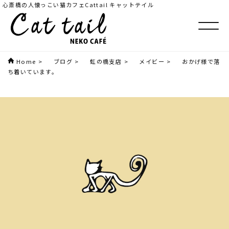
心斎橋の人懐っこい猫カフェCattail キャットテイル
Home
>
ブログ
>
虹の橋支店
>
メイビー
>
おかげ様で落
ち着いています。