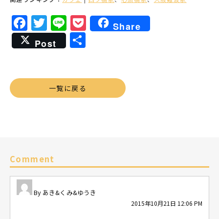
Facebook
Twitter
Line
Pocket
Share
共
Post
有
一覧に戻る
Comment
あき&くみ&ゆうき
2015年10月21日 12:06 PM